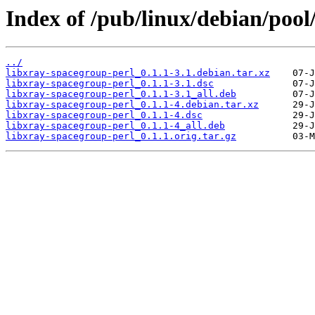
Index of /pub/linux/debian/pool
../
libxray-spacegroup-perl_0.1.1-3.1.debian.tar.xz
libxray-spacegroup-perl_0.1.1-3.1.dsc
libxray-spacegroup-perl_0.1.1-3.1_all.deb
libxray-spacegroup-perl_0.1.1-4.debian.tar.xz
libxray-spacegroup-perl_0.1.1-4.dsc
libxray-spacegroup-perl_0.1.1-4_all.deb
libxray-spacegroup-perl_0.1.1.orig.tar.gz