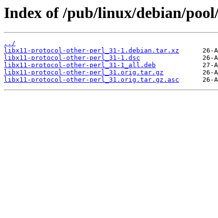
Index of /pub/linux/debian/pool/
../
libx11-protocol-other-perl_31-1.debian.tar.xz
libx11-protocol-other-perl_31-1.dsc
libx11-protocol-other-perl_31-1_all.deb
libx11-protocol-other-perl_31.orig.tar.gz
libx11-protocol-other-perl_31.orig.tar.gz.asc