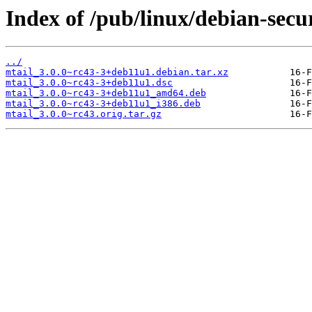
Index of /pub/linux/debian-secu
../
mtail_3.0.0~rc43-3+deb11u1.debian.tar.xz
mtail_3.0.0~rc43-3+deb11u1.dsc
mtail_3.0.0~rc43-3+deb11u1_amd64.deb
mtail_3.0.0~rc43-3+deb11u1_i386.deb
mtail_3.0.0~rc43.orig.tar.gz