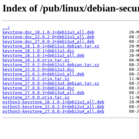
Index of /pub/linux/debian-secu
../
keystone-doc_18.1.0-1+deb11u3_all.deb
keystone-doc_22.0.2-0+deb12u3_all.deb
keystone-doc_27.0.0-3+deb13u4_all.deb
keystone_18.1.0-1+deb11u3.debian.tar.xz
keystone_18.1.0-1+deb11u3.dsc
keystone_18.1.0-1+deb11u3_all.deb
keystone_18.1.0.orig.tar.xz
keystone_22.0.2-0+deb12u3.debian.tar.xz
keystone_22.0.2-0+deb12u3.dsc
keystone_22.0.2-0+deb12u3_all.deb
keystone_22.0.2.orig.tar.xz
keystone_27.0.0-3+deb13u4.debian.tar.xz
keystone_27.0.0-3+deb13u4.dsc
keystone_27.0.0-3+deb13u4_all.deb
keystone_27.0.0.orig.tar.xz
python3-keystone_18.1.0-1+deb11u3_all.deb
python3-keystone_22.0.2-0+deb12u3_all.deb
python3-keystone_27.0.0-3+deb13u4_all.deb