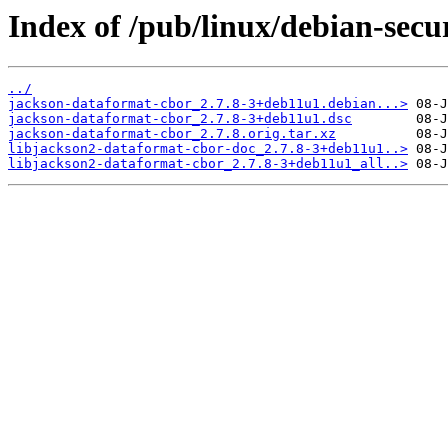
Index of /pub/linux/debian-secu
../
jackson-dataformat-cbor_2.7.8-3+deb11u1.debian...>
jackson-dataformat-cbor_2.7.8-3+deb11u1.dsc
jackson-dataformat-cbor_2.7.8.orig.tar.xz
libjackson2-dataformat-cbor-doc_2.7.8-3+deb11u1..>
libjackson2-dataformat-cbor_2.7.8-3+deb11u1_all..>