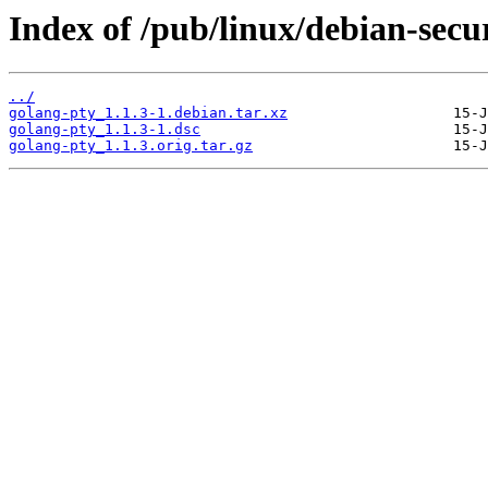
Index of /pub/linux/debian-secu
../
golang-pty_1.1.3-1.debian.tar.xz
golang-pty_1.1.3-1.dsc
golang-pty_1.1.3.orig.tar.gz