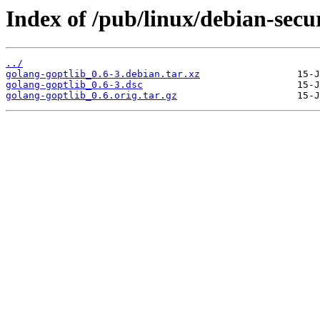
Index of /pub/linux/debian-secu
../
golang-goptlib_0.6-3.debian.tar.xz
golang-goptlib_0.6-3.dsc
golang-goptlib_0.6.orig.tar.gz