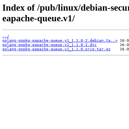
Index of /pub/linux/debian-secu
eapache-queue.v1/
../
golang-gopkg-eapache-queue.v1_1.1.0-2.debian.ta..>
golang-gopkg-eapache-queue.v1_1.1.0-2.dsc
golang-gopkg-eapache-queue.v1_1.1.0.orig.tar.gz