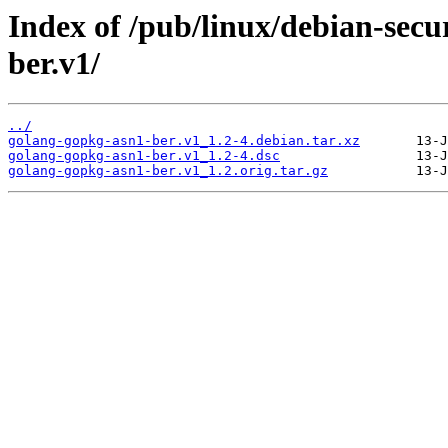
Index of /pub/linux/debian-secu
ber.v1/
../
golang-gopkg-asn1-ber.v1_1.2-4.debian.tar.xz
golang-gopkg-asn1-ber.v1_1.2-4.dsc
golang-gopkg-asn1-ber.v1_1.2.orig.tar.gz