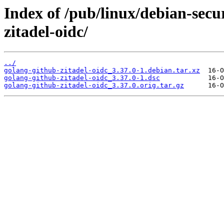
Index of /pub/linux/debian-secu
zitadel-oidc/
../
golang-github-zitadel-oidc_3.37.0-1.debian.tar.xz
golang-github-zitadel-oidc_3.37.0-1.dsc
golang-github-zitadel-oidc_3.37.0.orig.tar.gz