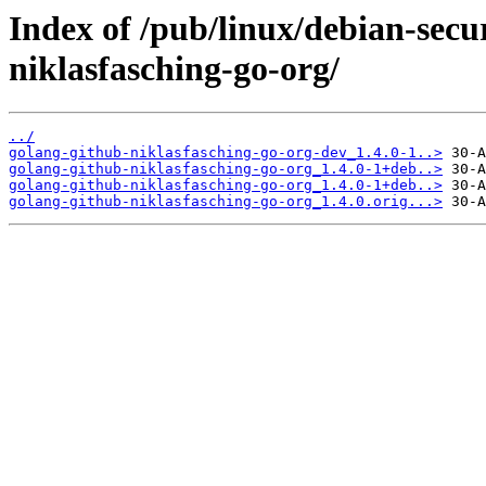
Index of /pub/linux/debian-secu
niklasfasching-go-org/
../
golang-github-niklasfasching-go-org-dev_1.4.0-1..>
golang-github-niklasfasching-go-org_1.4.0-1+deb..>
golang-github-niklasfasching-go-org_1.4.0-1+deb..>
golang-github-niklasfasching-go-org_1.4.0.orig...>