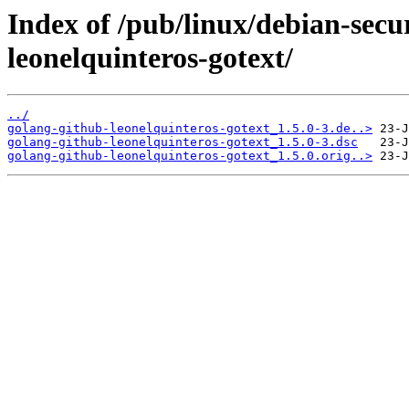
Index of /pub/linux/debian-secu
leonelquinteros-gotext/
../
golang-github-leonelquinteros-gotext_1.5.0-3.de..>
golang-github-leonelquinteros-gotext_1.5.0-3.dsc
golang-github-leonelquinteros-gotext_1.5.0.orig..>