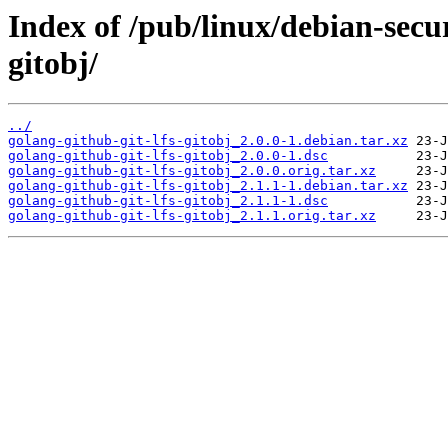
Index of /pub/linux/debian-secur
gitobj/
../
golang-github-git-lfs-gitobj_2.0.0-1.debian.tar.xz
golang-github-git-lfs-gitobj_2.0.0-1.dsc
golang-github-git-lfs-gitobj_2.0.0.orig.tar.xz
golang-github-git-lfs-gitobj_2.1.1-1.debian.tar.xz
golang-github-git-lfs-gitobj_2.1.1-1.dsc
golang-github-git-lfs-gitobj_2.1.1.orig.tar.xz