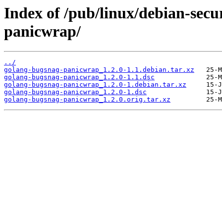
Index of /pub/linux/debian-secu
panicwrap/
../
golang-bugsnag-panicwrap_1.2.0-1.1.debian.tar.xz
golang-bugsnag-panicwrap_1.2.0-1.1.dsc
golang-bugsnag-panicwrap_1.2.0-1.debian.tar.xz
golang-bugsnag-panicwrap_1.2.0-1.dsc
golang-bugsnag-panicwrap_1.2.0.orig.tar.xz