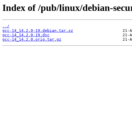
Index of /pub/linux/debian-secu
../
gcc-14_14.2.0-19.debian.tar.xz
gcc-14_14.2.0-19.dsc
gcc-14_14.2.0.orig.tar.gz