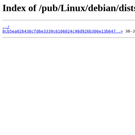
Index of /pub/Linux/debian/dis
../
8cb5ea026430cfd6e3339c6106024c98d926b306e13b647..>