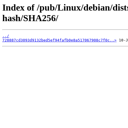
Index of /pub/Linux/debian/dists
hash/SHA256/
../
728887cd3093d9132bed5ef94fafb0e8a517067908c7f0c..>