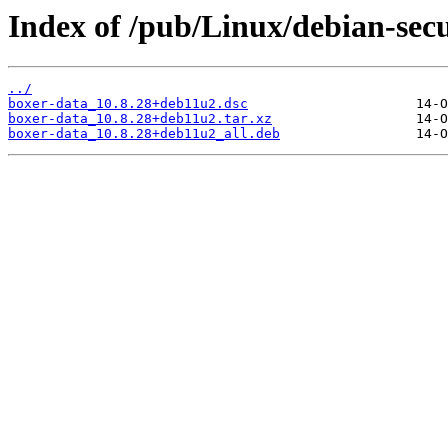
Index of /pub/Linux/debian-secu
../
boxer-data_10.8.28+deb11u2.dsc
boxer-data_10.8.28+deb11u2.tar.xz
boxer-data_10.8.28+deb11u2_all.deb