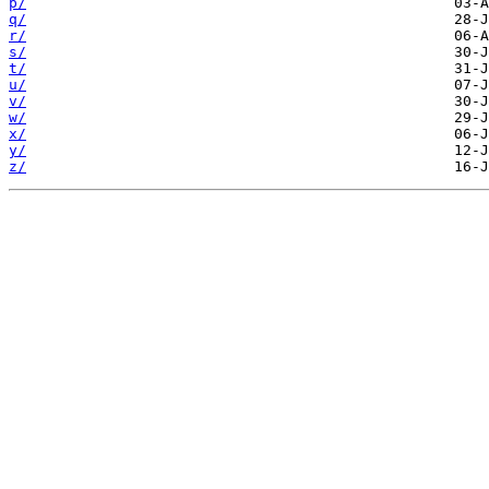
p/
q/
r/
s/
t/
u/
v/
w/
x/
y/
z/