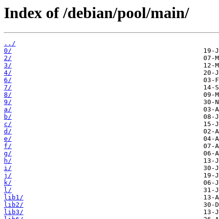
Index of /debian/pool/main/
../
0/
2/
3/
4/
6/
7/
8/
9/
a/
b/
c/
d/
e/
f/
g/
h/
i/
j/
k/
l/
lib1/
lib2/
lib3/