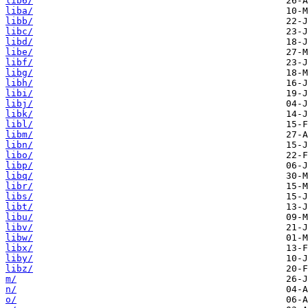
lib6/
liba/
libb/
libc/
libd/
libe/
libf/
libg/
libh/
libi/
libj/
libk/
libl/
libm/
libn/
libo/
libp/
libq/
libr/
libs/
libt/
libu/
libv/
libw/
libx/
liby/
libz/
m/
n/
o/