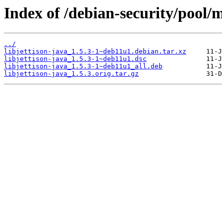
Index of /debian-security/pool/ma
../
libjettison-java_1.5.3-1~deb11u1.debian.tar.xz
libjettison-java_1.5.3-1~deb11u1.dsc
libjettison-java_1.5.3-1~deb11u1_all.deb
libjettison-java_1.5.3.orig.tar.gz